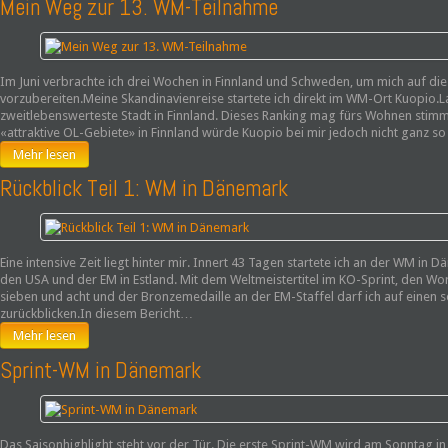
Mein Weg zur 13. WM-Teilnahme
Im Juni verbrachte ich drei Wochen in Finnland und Schweden, um mich auf di
vorzubereiten.Meine Skandinavienreise startete ich direkt im WM-Ort Kuopio.L
zweitlebenswerteste Stadt in Finnland. Dieses Ranking mag fürs Wohnen stimm
«attraktive OL-Gebiete» in Finnland würde Kuopio bei mir jedoch nicht ganz 
Mehr lesen
Rückblick Teil 1: WM in Dänemark
Eine intensive Zeit liegt hinter mir. Innert 43 Tagen startete ich an der WM in
den USA und der EM in Estland. Mit dem Weltmeistertitel im KO-Sprint, den
sieben und acht und der Bronzemedaille an der EM-Staffel darf ich auf einen
zurückblicken.In diesem Bericht…
Mehr lesen
Sprint-WM in Dänemark
Das Saisonhighlight steht vor der Tür. Die erste Sprint-WM wird am Sonntag i