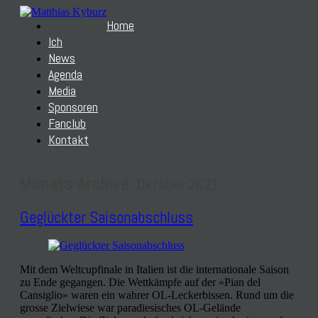
Home
Ich
News
Agenda
Media
Sponsoren
Fanclub
Kontakt
Monats-Archive:
Oktober 2021
Geglückter Saisonabschluss
Mit dem Weltcupfinale in Italien ist die internationale Saison
zu Ende gegangen. Die Wettkämpfe auf der «Pian del
Cansiglio» waren ein wahrer OL-Leckerbissen. Rund um die
grosse Zielwiese war paradiesisches OL-Gelände