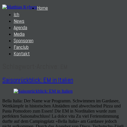
Home
Ich
News
Agenda
Media
Sponsoren
Fanclub
Kontakt
Schlagwort-Archive:
EM
Saisonrückblick: EM in Italien
Bella Italia: Der Name war Programm. Schwimmen im Gardasee,
Wettkämpfe in historischen Altstädten und abwechselnd Pizza und
Pasta Pomodoro zum Essen! Die EM in Norditalien wurde zum
perfekten Saisonabschluss! La dolce vita Zu viel Ferienstimmung
durfte auf dem Campingplatz «Bella Italia» am Gardasee jedoch
nicht aufkommen. Durch das Angebot von Disco, Tschutschu-Zügli