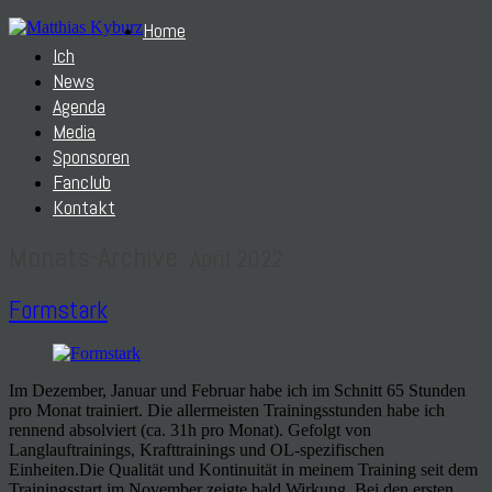
Home
Ich
News
Agenda
Media
Sponsoren
Fanclub
Kontakt
Monats-Archive:
April 2022
Formstark
Im Dezember, Januar und Februar habe ich im Schnitt 65 Stunden
pro Monat trainiert. Die allermeisten Trainingsstunden habe ich
rennend absolviert (ca. 31h pro Monat). Gefolgt von
Langlauftrainings, Krafttrainings und OL-spezifischen
Einheiten.Die Qualität und Kontinuität in meinem Training seit dem
Trainingsstart im November zeigte bald Wirkung. Bei den ersten