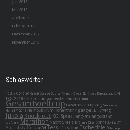
Juni 2017
Mai 2017
April 2017
Februar 2017
Dezember 2016
November 2016
Schlagwörter
Corona
EM
10Mila
Credit Suisse Sports Awards
Cross-SM
Cross Europacup
EOC2018
Estland
Europameister
Fanclub
Finnland
Gesamtweltcup
Gesamtweltcupsieg
Grindelwald
Heimpublikum
Höhentrainingslager
IL Tyrving
Heim EM 2018
Jukola
Knock-out
KO-Sprint
lang-sm
langdistanz
Marathon
Nacht-SM
Paris
sprint
Laufband
Sierre-Zinal
Sprint-SM
Tessin
Tschechien
Sprintstaffel
staffel
Trailrun
Tyrving