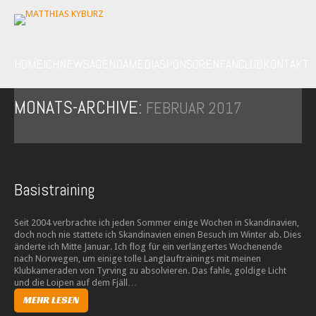
HOME
ICH
NEWS
AGENDA
MEDIA
SPONSOREN
FANCLUB
KONTAKT
MONATS-ARCHIVE:
FEBRUAR 2017
Basistraining
Seit 2004 verbrachte ich jeden Sommer einige Wochen in Skandinavien,
doch noch nie stattete ich Skandinavien einen Besuch im Winter ab. Dies
änderte ich Mitte Januar. Ich flog für ein verlängertes Wochenende
nach Norwegen, um einige tolle Langlauftrainings mit meinen
Klubkameraden von Tyrving zu absolvieren. Das fahle, goldige Licht
und die Loipen auf dem Fjäll…
MEHR LESEN