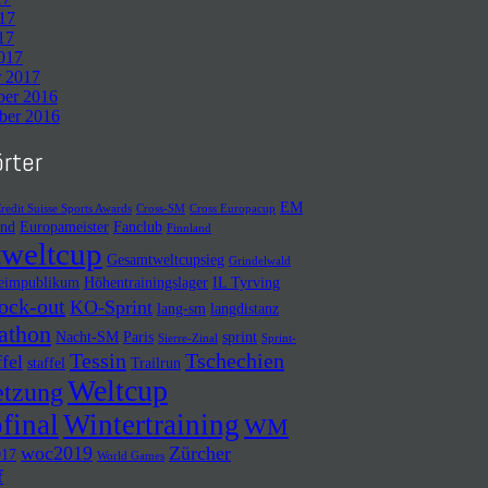
017
17
2017
r 2017
er 2016
er 2016
rter
EM
redit Suisse Sports Awards
Cross-SM
Cross Europacup
and
Europameister
Fanclub
Finnland
weltcup
Gesamtweltcupsieg
Grindelwald
eimpublikum
Höhentrainingslager
IL Tyrving
ock-out
KO-Sprint
lang-sm
langdistanz
athon
Nacht-SM
Paris
sprint
Sierre-Zinal
Sprint-
Tessin
Tschechien
ffel
staffel
Trailrun
Weltcup
etzung
final
Wintertraining
WM
woc2019
Zürcher
017
World Games
f