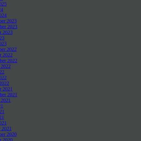
025
24
024
er 2023
er 2023
r 2023
023
023
er 2022
r 2022
ber 2022
 2022
022
2022
 2022
r 2021
ber 2021
 2021
21
021
21
2021
r 2021
er 2020
r 2020