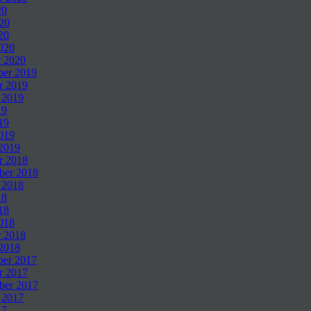
20
020
20
2020
r 2020
er 2019
r 2019
 2019
19
19
019
 2019
r 2018
ber 2018
 2018
18
18
018
r 2018
 2018
er 2017
r 2017
ber 2017
 2017
17