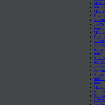
März 2
Juli 20
März 2
Dezemb
Novemb
Oktobe
Juni 2
März 2
Dezemb
Oktobe
Septem
August
Juni 2
April 
Januar
Oktobe
Septem
August
Juli 20
Juni 2
Mai 20
April 
Februa
Dezemb
Oktobe