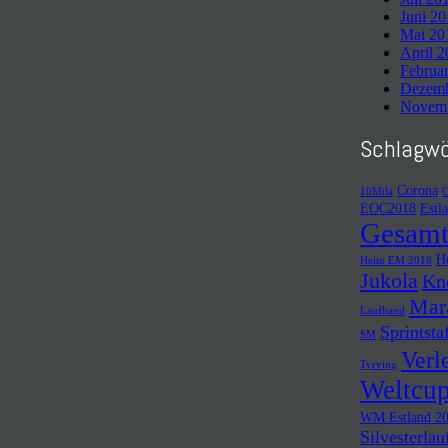
Juni 2
Mai 20
April 
Februa
Dezemb
Novemb
Schlagwö
Corona
10Mila
C
EOC2018
Estl
Gesamt
H
Heim EM 2018
Jukola
Kn
Mar
Laufband
Sprintsta
SM
Verl
Tyrving
Weltcup
WM Estland 2
Silvesterlau