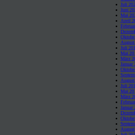
Juli 20
Juni 2
Mai 20
April 
Februa
Dezemb
Oktobe
August
Juli 20
Mai 20
März 2
Januar
Oktobe
Septem
August
Juli 20
Mai 20
März 2
Februa
Januar
Dezemb
Oktobe
Septem
August
Juli 20