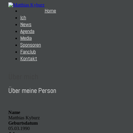
Home
Ich
News
Agenda
Media
Sponsoren
Fanclub
Kontakt
Über mich
Über meine Person
Name
Matthias Kyburz
Geburtsdatum
05.03.1990