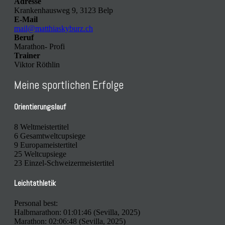
Adresse
Krankenhausweg 9, 3123 Belp
E-Mail
mail@matthiaskyburz.ch
Beruf
Marathon- Profi
Trainer
Viktor Röthlin
Meine sportlichen Erfolge
Orientierungslauf
8 Weltmeistertitel
6 Gesamtweltcupsiege
9 Europameistertitel
25 Weltcupsiege
23 Einzel-Schweizermeistertitel
Leichtathletik
Personal best:
Halbmarathon: 01:01:46 (Sevilla, 2025)
Marathon: 02:06:48 (Sevilla, 2025)