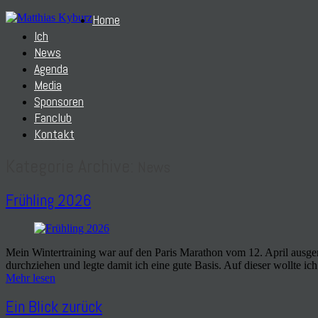
Home
Ich
News
Agenda
Media
Sponsoren
Fanclub
Kontakt
Kategorie Archive:
News
Frühling 2026
Mein Wintertraining war auf den Paris Marathon vom 12. April ausger
durchziehen und legte damit ich eine gute Basis. Auf dieser wollte 
Mehr lesen
Ein Blick zurück