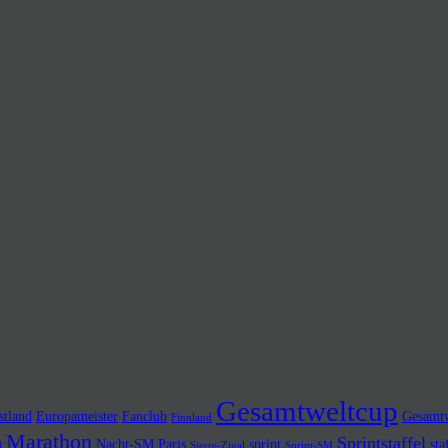
Gesamtweltcup
stland
Europameister
Fanclub
Gesamtw
Finnland
Marathon
Sprintstaffel
Nacht-SM
Paris
sprint
sta
d
Sierre-Zinal
Sprint-SM