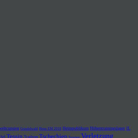
eltcupsieg
Heimpublikum
Höhentrainingslager
IL
Grindelwald
Heim EM 2018
Verletzung
Tessin
Tschechien
ffel
Trailrun
Tyrving