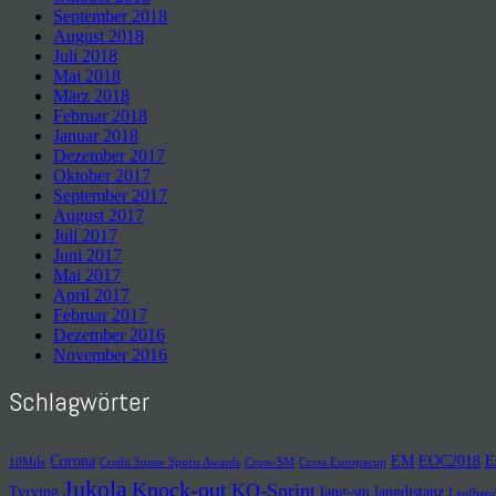
September 2018
August 2018
Juli 2018
Mai 2018
März 2018
Februar 2018
Januar 2018
Dezember 2017
Oktober 2017
September 2017
August 2017
Juli 2017
Juni 2017
Mai 2017
April 2017
Februar 2017
Dezember 2016
November 2016
Schlagwörter
Corona
EM
EOC2018
E
10Mila
Credit Suisse Sports Awards
Cross-SM
Cross Europacup
Jukola
Knock-out
KO-Sprint
Tyrving
lang-sm
langdistanz
Laufban