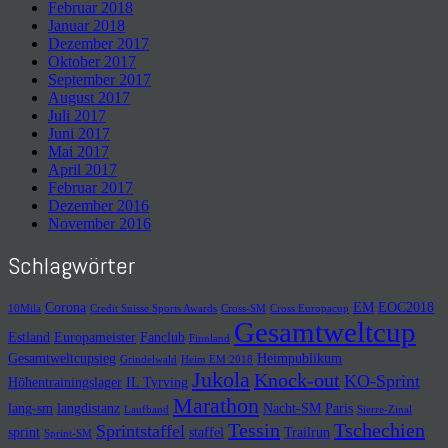
Februar 2018
Januar 2018
Dezember 2017
Oktober 2017
September 2017
August 2017
Juli 2017
Juni 2017
Mai 2017
April 2017
Februar 2017
Dezember 2016
November 2016
Schlagwörter
Corona
EM
EOC2018
10Mila
Credit Suisse Sports Awards
Cross-SM
Cross Europacup
Gesamtweltcup
Estland
Europameister
Fanclub
Finnland
Gesamtweltcupsieg
Heimpublikum
Grindelwald
Heim EM 2018
Jukola
Knock-out
KO-Sprint
Höhentrainingslager
IL Tyrving
Marathon
lang-sm
langdistanz
Nacht-SM
Paris
Laufband
Sierre-Zinal
Tessin
Tschechien
Sprintstaffel
sprint
staffel
Trailrun
Sprint-SM