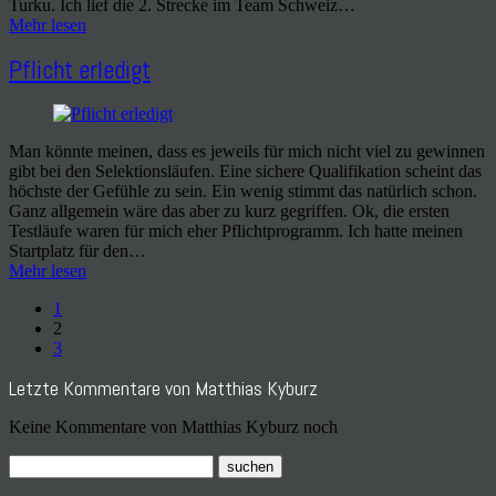
Turku. Ich lief die 2. Strecke im Team Schweiz…
Mehr lesen
Pflicht erledigt
Man könnte meinen, dass es jeweils für mich nicht viel zu gewinnen
gibt bei den Selektionsläufen. Eine sichere Qualifikation scheint das
höchste der Gefühle zu sein. Ein wenig stimmt das natürlich schon.
Ganz allgemein wäre das aber zu kurz gegriffen. Ok, die ersten
Testläufe waren für mich eher Pflichtprogramm. Ich hatte meinen
Startplatz für den…
Mehr lesen
1
2
3
Letzte Kommentare von Matthias Kyburz
Keine Kommentare von Matthias Kyburz noch