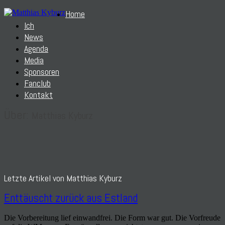
Home
Ich
News
Agenda
Media
Sponsoren
Fanclub
Kontakt
Über:
Matthias Kyburz
Letzte Artikel von Matthias Kyburz
Enttäuscht zurück aus Estland
Die Vorbereitung lief einwandfrei. Die Form war gut. Die Vorfreude