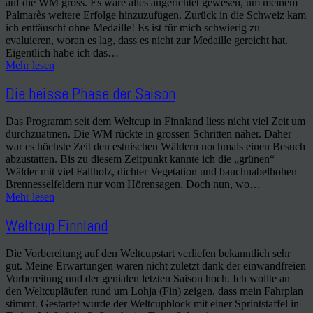
auf die WM gross. Es wäre alles angerichtet gewesen, um meinem
Palmarès weitere Erfolge hinzuzufügen. Zurück in die Schweiz kam
ich enttäuscht ohne Medaille! Es ist für mich schwierig zu
evaluieren, woran es lag, dass es nicht zur Medaille gereicht hat.
Eigentlich habe ich das…
Mehr lesen
Die heisse Phase der Saison
Das Programm seit dem Weltcup in Finnland liess nicht viel Zeit um
durchzuatmen. Die WM rückte in grossen Schritten näher. Daher
war es höchste Zeit den estnischen Wäldern nochmals einen Besuch
abzustatten. Bis zu diesem Zeitpunkt kannte ich die „grünen“
Wälder mit viel Fallholz, dichter Vegetation und bauchnabelhohen
Brennesselfeldern nur vom Hörensagen. Doch nun, wo…
Mehr lesen
Weltcup Finnland
Die Vorbereitung auf den Weltcupstart verliefen bekanntlich sehr
gut. Meine Erwartungen waren nicht zuletzt dank der einwandfreien
Vorbereitung und der genialen letzten Saison hoch. Ich wollte an
den Weltcupläufen rund um Lohja (Fin) zeigen, dass mein Fahrplan
stimmt. Gestartet wurde der Weltcupblock mit einer Sprintstaffel in