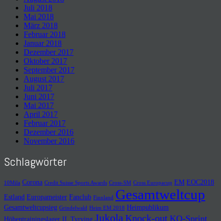
Juli 2018
Mai 2018
März 2018
Februar 2018
Januar 2018
Dezember 2017
Oktober 2017
September 2017
August 2017
Juli 2017
Juni 2017
Mai 2017
April 2017
Februar 2017
Dezember 2016
November 2016
Schlagwörter
Corona
EM
EOC2018
10Mila
Credit Suisse Sports Awards
Cross-SM
Cross Europacup
Gesamtweltcup
Estland
Europameister
Fanclub
Finnland
Gesamtweltcupsieg
Heimpublikum
Grindelwald
Heim EM 2018
Jukola
Knock-out
KO-Sprint
Höhentrainingslager
IL Tyrving