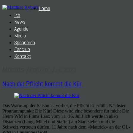
Home
Ich
News
Agenda
Media
Sponsoren
Fanclub
Kontakt
Monats-Archive:
Juni 2023
Nach der Pflicht kommt die Kür
Das Warm-up der Saison ist vorbei, die Pflicht ist erfüllt. Nächster
Programmpunkt: Die Kür! Diese wird eine besondere für mich: Die
Heim-WM in Flims-Laax vom 11.-16. Juli! Ich werde in allen
Distanzen (Lang, Mittel und Staffel) am Start stehen und die
Schweiz vertreten dürfen. 11 Jahre nach dem «Mattrick» an der OL-
WM in Lausanne (Gold…