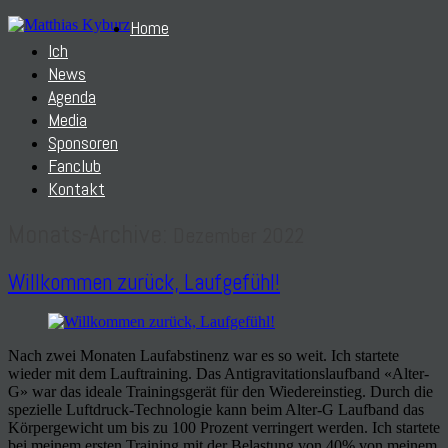
Home
Ich
News
Agenda
Media
Sponsoren
Fanclub
Kontakt
Monats-Archive:
Dezember 2022
Willkommen zurück, Laufgefühl!
Nach zwei Monaten Laufabstinenz war es so weit. Ich startete
wieder mit dem Lauftraining. Das Antigravitationslaufband «Alter-
G» war das ideale Trainingsgerät für den Wiedereinstieg. Durch die
spezielle Luftdruck-Technologie kann beim Alter-G Laufband das
Körpergewicht um bis zu 100 Prozent verringert werden. Ich startete
bei meinem ersten Training mit der Belastung von 40% von meinem