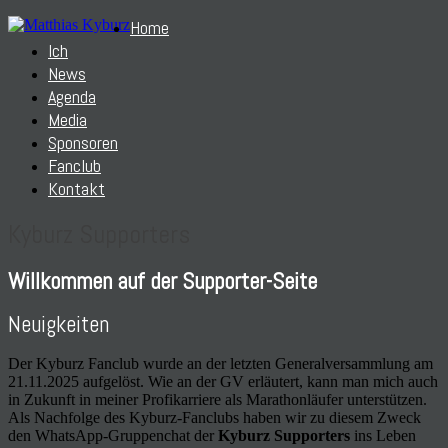
Home
Ich
News
Agenda
Media
Sponsoren
Fanclub
Kontakt
Kyburz Supporters
Willkommen auf der Supporter-Seite
Neuigkeiten
Der Kyburz Fanclub wurde an der letzten Generalversammlung am
21.11.2025 aufgelöst. Wie an der GV erläutert, kann man mich auch
in Zukunft in meiner Profikarriere als Marathonläufer unterstützen.
Als Nachfolge des Kyburz-Fanclubs haben wir zu diesem Zweck
den WhatsApp-Gruppenchat der
Kyburz Supporters
ins Leben