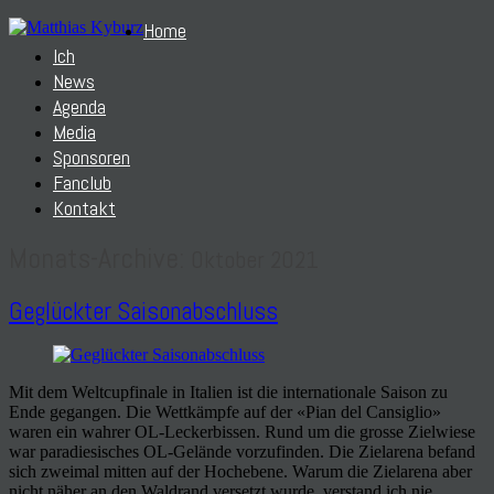
Home
Ich
News
Agenda
Media
Sponsoren
Fanclub
Kontakt
Monats-Archive:
Oktober 2021
Geglückter Saisonabschluss
Mit dem Weltcupfinale in Italien ist die internationale Saison zu
Ende gegangen. Die Wettkämpfe auf der «Pian del Cansiglio»
waren ein wahrer OL-Leckerbissen. Rund um die grosse Zielwiese
war paradiesisches OL-Gelände vorzufinden. Die Zielarena befand
sich zweimal mitten auf der Hochebene. Warum die Zielarena aber
nicht näher an den Waldrand versetzt wurde, verstand ich nie…