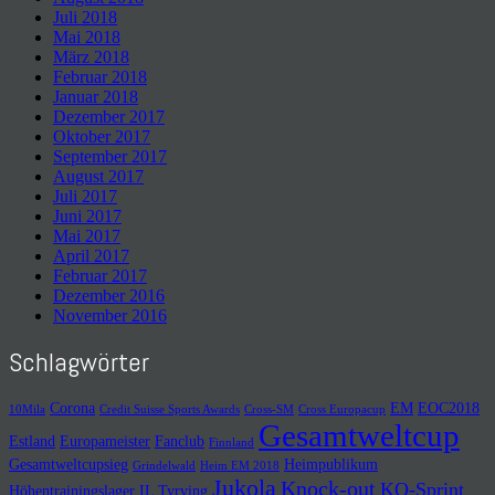
Juli 2018
Mai 2018
März 2018
Februar 2018
Januar 2018
Dezember 2017
Oktober 2017
September 2017
August 2017
Juli 2017
Juni 2017
Mai 2017
April 2017
Februar 2017
Dezember 2016
November 2016
Schlagwörter
Corona
EM
EOC2018
10Mila
Credit Suisse Sports Awards
Cross-SM
Cross Europacup
Gesamtweltcup
Estland
Europameister
Fanclub
Finnland
Gesamtweltcupsieg
Heimpublikum
Grindelwald
Heim EM 2018
Jukola
Knock-out
KO-Sprint
Höhentrainingslager
IL Tyrving