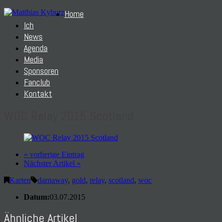
Home
Ich
News
Agenda
Media
Sponsoren
Fanclub
Kontakt
WOC Relay 2015 Scotland
« vorherige Eintrag
Nächster Artikel »
Karten
darnaway
,
gold
,
relay
,
scotland
,
woc
Datum:
03.07.2015
Ähnliche Artikel