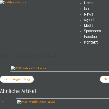
Home
Ich
News
Agenda
Media
Sponsoren
Fanclub
Kontakt
WOC Relay 2018 Latvia
« vorherige Eintrag
Näch
Ähnliche Artikel