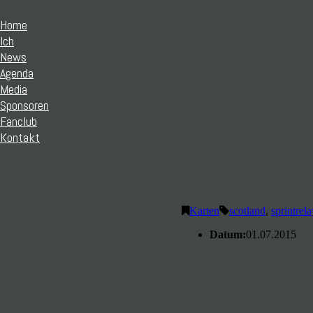
Home
Ich
News
Agenda
Media
Sponsoren
Fanclub
Kontakt
Karten
scotland
,
sprintrela
Datum:
01.07.2015