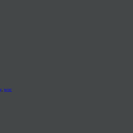
y
,
woc