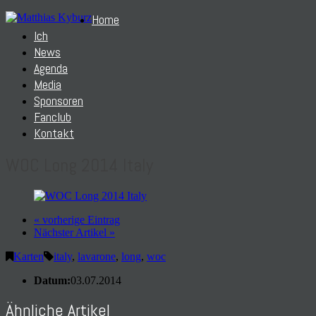
Home
Ich
News
Agenda
Media
Sponsoren
Fanclub
Kontakt
WOC Long 2014 Italy
« vorherige Eintrag
Nächster Artikel »
Karten
italy
,
lavarone
,
long
,
woc
Datum:
03.07.2014
Ähnliche Artikel