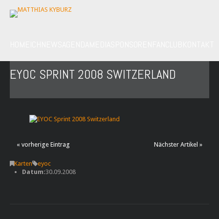
HOME
ICH
NEWS
AGENDA
MEDIA
SPONSOREN
FANCLUB
KONTAKT
EYOC SPRINT 2008 SWITZERLAND
« vorherige Eintrag
Nächster Artikel »
Karten
eyoc
Datum:
30.09.2008