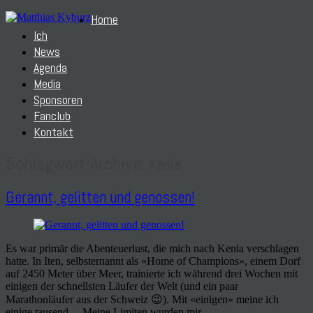
Home
Ich
News
Agenda
Media
Sponsoren
Fanclub
Kontakt
Schlagwort-Archive:
Kenia
Gerannt, gelitten und genossen!
Es war primär die Abenteuerlust, die mich nach Kenia verschlagen
hatte. In Iten, selbsternannt als «Home of Champions», einem Dorf
auf 2450 Meter über Meer, trainierte ich während drei Wochen mit
einigen der schnellsten Läufer der Welt (und ein paar
Marathonläufer aus der Schweiz 😉). Mit «einigen» meine ich
einige tausend… Meine Limiten wurden mir…