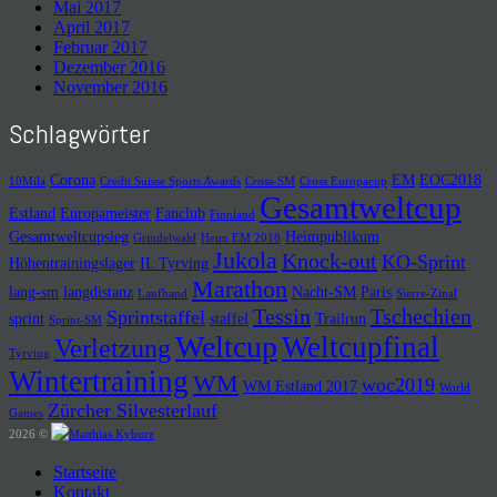
Mai 2017
April 2017
Februar 2017
Dezember 2016
November 2016
Schlagwörter
Corona
EM
EOC2018
10Mila
Credit Suisse Sports Awards
Cross-SM
Cross Europacup
Gesamtweltcup
Estland
Europameister
Fanclub
Finnland
Gesamtweltcupsieg
Heimpublikum
Grindelwald
Heim EM 2018
Jukola
Knock-out
KO-Sprint
Höhentrainingslager
IL Tyrving
Marathon
lang-sm
langdistanz
Nacht-SM
Paris
Laufband
Sierre-Zinal
Tessin
Tschechien
Sprintstaffel
sprint
staffel
Trailrun
Sprint-SM
Weltcup
Weltcupfinal
Verletzung
Tyrving
Wintertraining
WM
woc2019
WM Estland 2017
World
Zürcher Silvesterlauf
Games
2026 ©
Startseite
Kontakt