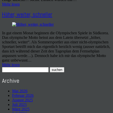
Mehr lesen
Höher, weiter, schneller
In gut einem Monat beginnen die Olympischen Spiele in Südkorea.
Das olympische Motto heisst aus dem Latein übersetzt „höher,
schneller, weiter“. Als Sommersportler aus einer nicht-olympischen
Sportart betrifft mich das eigentlich herzlich wenig (ausser natürlich,
dass ich während dieser Zeit den Tagesplan dem Fernsehplan
anpassen werde…). Dennoch habe ich mir das olympische Motto
ganz unbewusst…
Mehr lesen
Archive
Mai 2026
Februar 2026
August 2025
Juli 2025
März 2025