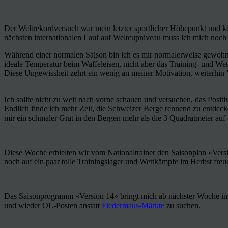
Der Weltrekordversuch war mein letzter sportlicher Höhepunkt und k
nächsten internationalen Lauf auf Weltcupniveau muss ich mich noch
Während einer normalen Saison bin ich es mir normalerweise gewoh
ideale Temperatur beim Waffeleisen, nicht aber das Training- und We
Diese Ungewissheit zehrt ein wenig an meiner Motivation, weiterhin 
Ich sollte nicht zu weit nach vorne schauen und versuchen, das Positi
Endlich finde ich mehr Zeit, die Schweizer Berge rennend zu entdeck
mir ein schmaler Grat in den Bergen mehr als die 3 Quadratmeter au
Diese Woche erhielten wir vom Nationaltrainer den Saisonplan «Versi
noch auf ein paar tolle Trainingslager und Wettkämpfe im Herbst freue
Das Saisonprogramm «Version 14» bringt mich ab nächster Woche ins E
und wieder OL-Posten anstatt
Fledermaus-Märkte
zu suchen.