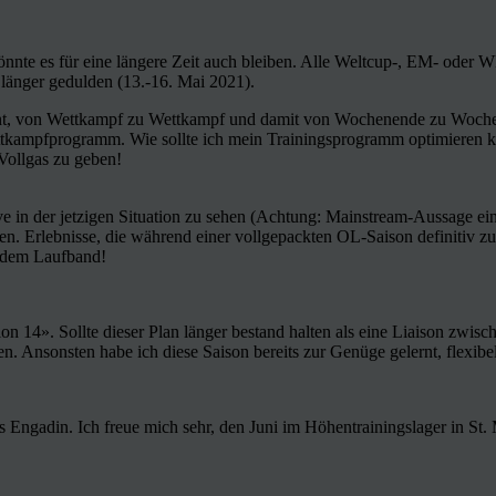
önnte es für eine längere Zeit auch bleiben. Alle Weltcup-, EM- oder
 länger gedulden (13.-16. Mai 2021).
nt, von Wettkampf zu Wettkampf und damit von Wochenende zu Wochene
ttkampfprogramm. Wie sollte ich mein Trainingsprogramm optimieren kö
Vollgas zu geben!
ve in der jetzigen Situation zu sehen (Achtung: Mainstream-Aussage ein
en. Erlebnisse, die während einer vollgepackten OL-Saison definitiv 
f dem Laufband!
on 14». Sollte dieser Plan länger bestand halten als eine Liaison zwi
n. Ansonsten habe ich diese Saison bereits zur Genüge gelernt, flexibel
ngadin. Ich freue mich sehr, den Juni im Höhentrainingslager in St. 