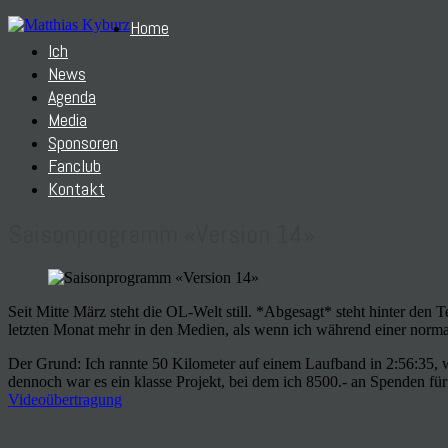
Home
Ich
News
Agenda
Media
Sponsoren
Fanclub
Kontakt
Saisonprogramm «Version 14»
Seit Mitte März steht die OL-Welt still. *Abgesagt* steht hinter de
letzten Monat mehr in den Medien, als wenn ich während einer norma
Der Grund: Ich rannte 50 Kilometer auf einem Laufband in 2:56:35, 
dennoch war es ein klasse Projekt, bei dem ich 8500.- an Spenden fü
Videoübertragung