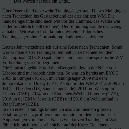
Das Warten hat bald ein Ende...
Über Ostern fand das zweite Trainingslager statt. Dieses Mal ging es
nach Tschechien ins Gastgeberland der diesjährigen WM. Die
Sandsteingelände sind nach wie vor der Hammer, das Wetter war
leider fürchterlich kalt (Schnee). Der Stimmung konnte das wenig
anhaben. Wir waren froh, konnten wir ein erfolgreiches
Trainingslager ohne Coronakomplikationen absolvieren.
Letztes Jahr verzichtete ich auf eine Reise nach Tschechien. Somit
war es mein erster Trainingsaufenthalt in Tschechien seit dem
Weltcupfinal 2018. So spät habe ich noch nie eine spezifische WM-
Vorbereitung vor Ort begonnen.
Die Sandsteingelände und die «Berggelände» in der Nähe von
Liberec sind mir jedoch nicht neu. So war ich bereits am EYOC
2005 in Sumperk (CZE), im Trainingslager 2009 mit dem
Juniorenkader in Doksy (CZE, Zentralort der WM 2021), 2009 am
JEC in Dresden (DE, Sandsteingelände), 2011 am Weltcup in
Liberec (CZE), 2014 an der Studenten-WM in Olomouc (CZE),
2016 an der EM in Jesenik (CZE) und 2018 am Weltcupfinal in
Prag/Turnov (CZE).
In den ersten Trainings konnte ich also von meinem grossen
Erfahrungsschatz profitieren und musste nur kleine technische
Anpassungen vornehmen. Nach zwei kurzen Trainings im Wald
fühlte ich mich bereits sehr sicher auf der Karte. Bei einem