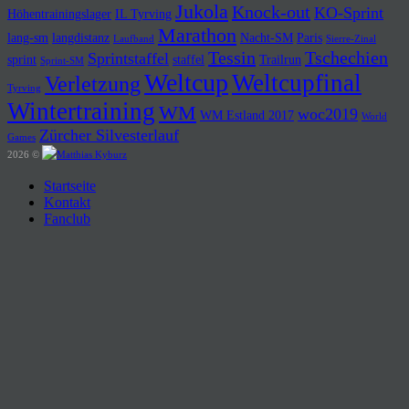
Jukola
Knock-out
KO-Sprint
Höhentrainingslager
IL Tyrving
Marathon
lang-sm
langdistanz
Nacht-SM
Paris
Laufband
Sierre-Zinal
Tessin
Tschechien
Sprintstaffel
sprint
staffel
Trailrun
Sprint-SM
Weltcup
Weltcupfinal
Verletzung
Tyrving
Wintertraining
WM
woc2019
WM Estland 2017
World
Zürcher Silvesterlauf
Games
2026 ©
Startseite
Kontakt
Fanclub