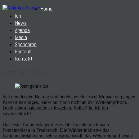
Home
Ich
News
Agenda
Media
Sponsoren
Fanclub
Kontakt
Jetzt geht’s los!
Seit dem letzten Beitrag sind bereits wieder zwei Monate vergangen.
Passiert ist einiges, leider nur noch nicht an der Wettkampffront.
Doch schon bald sollte es losgehen. Sollte? Ja, ich bin
zuversichtlich!
Das erste Trainingslager dieses Jahr brachte mich nach
Fontainebleau in Frankreich. Die Wälder inklusive das
Kartenmaterial waren sehr anspruchsvoll, das Wetter «grand beau»